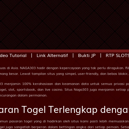
|
|
|
deo Tutorial
Link Alternatif
Bukti JP
RTP SLOT
l luas di Asia. NAGA303 hadir dengan kepercayaan yang tak perlu diragukan. R
ang besar. Lewat tampilan situs yang simpel, user-friendly, dan bebas bloki
ga303 menjamin 100% kerahasiaan dan keamanan data untuk semua privasi pa
gel, slot, sportsbook, dan live casino. Situs Naga303 juga menjamin setiap
ecurangan dalam permainan.
ran Togel Terlengkap dengan
amun pasaran togel yang di hadirkan oleh situs kami pasti lebih memuaskan
ogel juga sangatlah berperan dalam bettingan angka dari setiap pemain. Setia