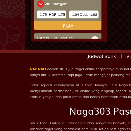
W
VfB Stuttgart
-1.75
HDP
1.75
-1.04
Odds
-1.08
PLAY
Estrela ... vs Sporting...
i
09/08 02:30AM
H
Estrela da Amadora
|
Jadwal Bank
Vi
W
Sporting Lisbon
NAGA303
adalah situs judi togel online terpercaya di kena
1.75
HDP
-1.75
-1.06
Odds
-1.05
hanya untuk bermain, tapi juga untuk mengejar peluang men
Tidak seperti kebanyakan situs togel lainnya, Situs Na
PLAY
menyediakan permainan judi online yang lengkap seperti to
khusus yang sudah pasti aman dan bebas hambatan atau k
PSV Eind... vs Fortuna ...
i
09/08 01:00AM
Promo
Naga303 Pasa
PROMO SBO SPORT
H
PSV Eindhoven
Situs Togel Online di indonesia sudah sangatlah banyak, n
pasaran togel yang bervariasi namun di setiap bettingan t