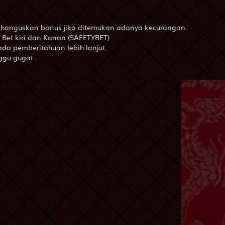
ghanguskan bonus jika ditemukan adanya kecurangan.
/ Bet kiri dan Kanan (SAFETYBET)
da pemberitahuan lebih lanjut.
ggu gugat.