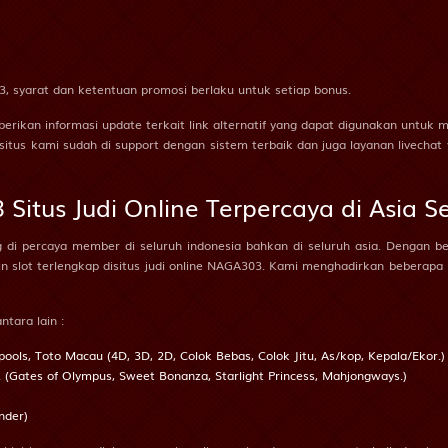
 syarat dan ketentuan promosi berlaku untuk setiap bonus.
erikan informasi update terkait link alternatif yang dapat digunakan untuk
situs kami sudah di support dengan sistem terbaik dan juga layanan livech
Situs Judi Online Terpercaya di Asia S
 di percaya member di seluruh indonesia bahkan di seluruh asia. Dengan be
slot terlengkap disitus judi online NAGA303. Kami menghadirkan beberapa pr
ntara lain :
ools, Toto Macau (4D, 3D, 2D, Colok Bebas, Colok Jitu, As/kop, Kepala/Ekor.)
t. (Gates of Olympus, Sweet Bonanza, Starlight Princess, Mahjongways.)
nder)